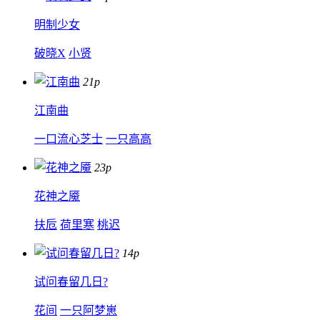
明制少女
破晓X
小贤
21p
江南曲
一口流心芝士
一只高高
23p
花神之魇
扶卮
荷里寒
桃迟
14p
试问春留几日?
花间
一只阿梦崽