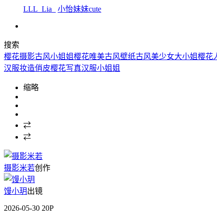
LLL_Lia_
小怡妹妹cute
搜索
樱花摄影
古风小姐姐
樱花唯美
古风壁纸
古风美少女
大小姐
樱花
汉服妆造
俏皮
樱花写真
汉服小姐姐
缩略
⇄
⇄
摄影米若
创作
馒小玥
出镜
2026-05-30
20P