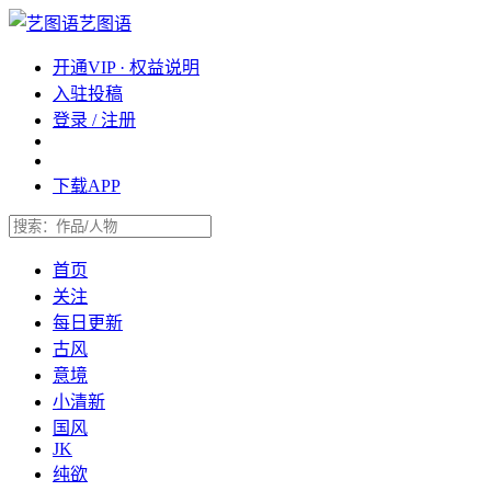
艺图语
开通VIP · 权益说明
入驻投稿
登录 / 注册
下载APP
首页
关注
每日更新
古风
意境
小清新
国风
JK
纯欲