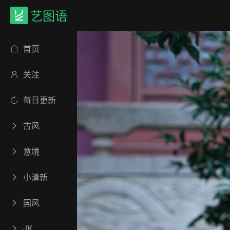
艺图语
首页
关注
每日更新
古风
意境
小清新
国风
JK