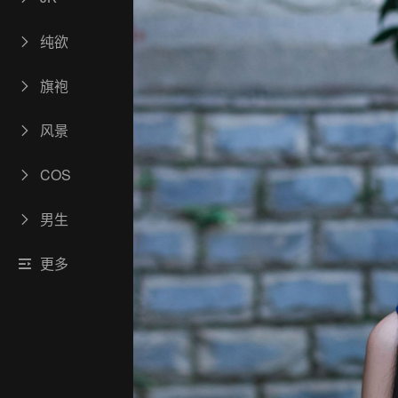
纯欲
旗袍
风景
COS
男生
更多