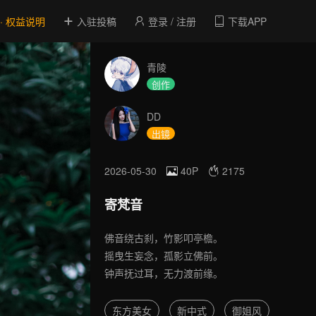
 · 权益说明
入驻投稿
登录 / 注册
下载APP
青陵
创作
DD
出镜
2026-05-30
40P
2175
寄梵音
佛音绕古刹，竹影叩亭檐。
摇曳生妄念，孤影立佛前。
钟声抚过耳，无力渡前缘。
东方美女
新中式
御姐风