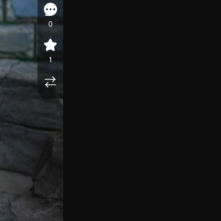
0
1
⇄