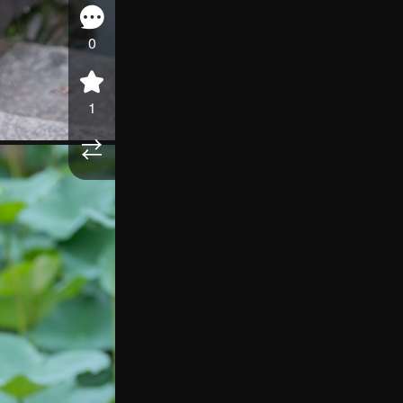
0
1
⇄