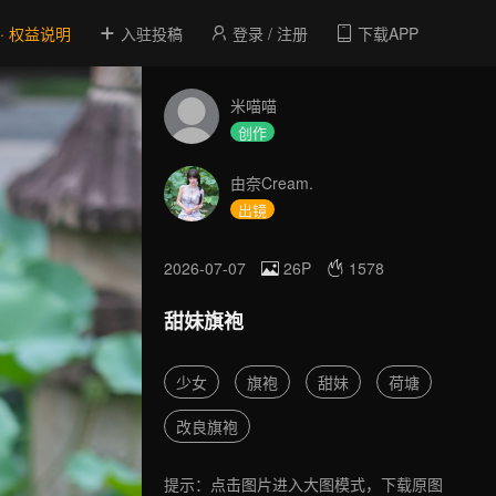
 · 权益说明
入驻投稿
登录 / 注册
下载APP
米喵喵
创作
由奈Cream.
出镜
2026-07-07
26P
1578
甜妹旗袍
少女
旗袍
甜妹
荷塘
改良旗袍
提示：点击图片进入大图模式，下载原图