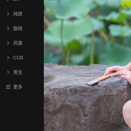
纯欲
旗袍
风景
COS
男生
更多