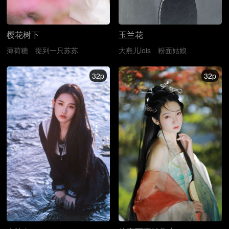
樱花树下
玉兰花
薄荷糖
捉到一只苏苏
大燕儿lois
粉面姑娘
32p
32p