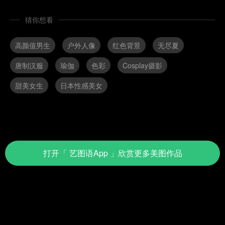
猜你想看
高颜值男生
户外人像
红色背景
无尽夏
唐制汉服
瑜伽
色彩
Cosplay摄影
甜美女生
日本性感美女
打开
「 艺图语App 」
欣赏更多美图作品