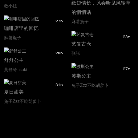
纸短情长，风会听见风铃草
敢小姐
的悄悄话
27p
麻薯旎子
咖啡店里的回忆
28p
麻薯旎子
艺复古仓
28p
张张
舒舒公主
27p
黄舒绮_suki
波斯公主
31p
兔子Zzz不吃胡萝卜
夏日甜美
兔子Zzz不吃胡萝卜