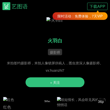
艺图语
下载APP
限时活动：免费体验，7天VIP
火羽白
摄影师
米拍签约摄影师，米拍人像锁屏供稿人，图虫资深人像摄影师。
vx:huanzhi7
+ 关注
20p
36p
红色