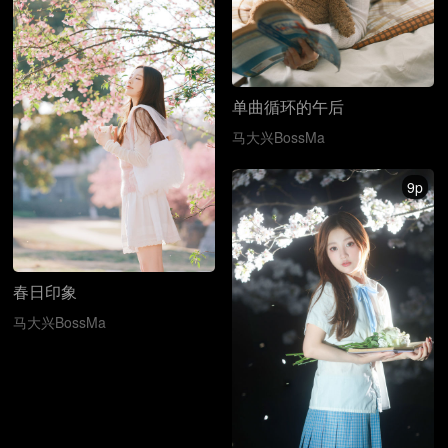
单曲循环的午后
马大兴BossMa
9p
春日印象
马大兴BossMa