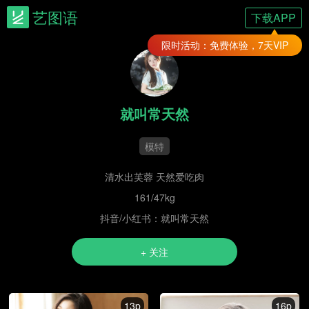
艺图语
下载APP
限时活动：免费体验，7天VIP
就叫常天然
模特
清水出芙蓉 天然爱吃肉
161/47kg
抖音/小红书：就叫常天然
+ 关注
13p
16p