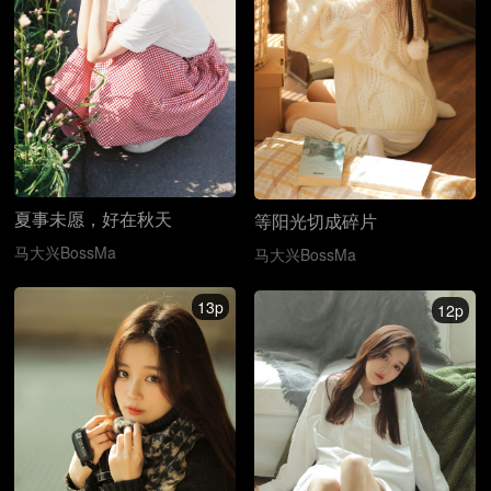
夏事未愿，好在秋天
等阳光切成碎片
马大兴BossMa
马大兴BossMa
13p
12p