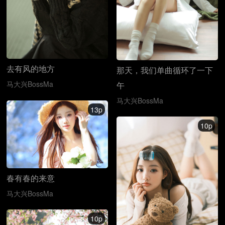
去有风的地方
那天，我们单曲循环了一下
马大兴BossMa
午
马大兴BossMa
13p
10p
春有春的来意
马大兴BossMa
10p