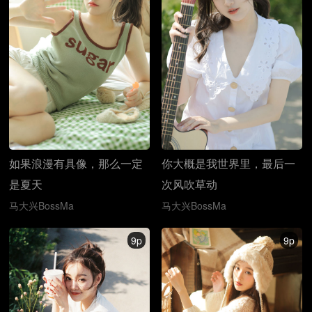
如果浪漫有具像，那么一定
你大概是我世界里，最后一
是夏天
次风吹草动
马大兴BossMa
马大兴BossMa
9p
9p