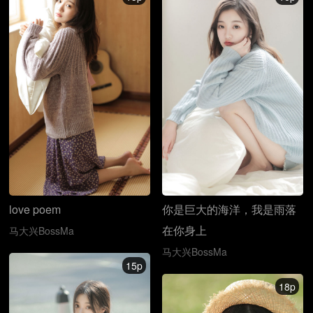
love poem
你是巨大的海洋，我是雨落
在你身上
马大兴BossMa
马大兴BossMa
15p
18p