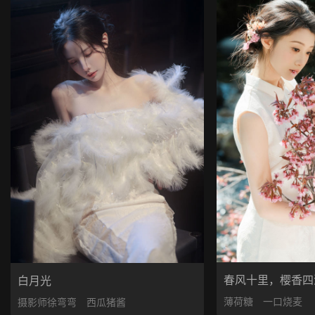
春风十里，樱香四
白月光
薄荷糖
一口烧麦
摄影师徐弯弯
西瓜猪酱