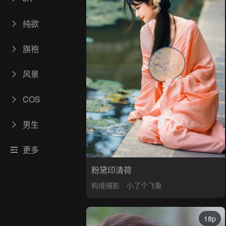
纯欲
旗袍
风景
COS
男生
更多
粉黛印清荷
构境捕影
小了个飞象
18p