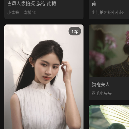
古风人像拍摄-旗袍-南栀
荷
小蜜蜂
南栀nz
出门拍照的小小怪
12p
旗袍美人
卷毛小头头