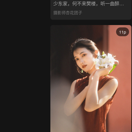
少东家，何不来樊楼，听一曲醉花阴呢？
摄影师杏花团子
11p