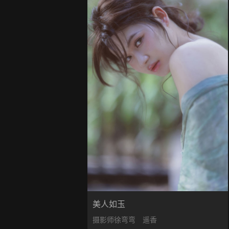
美人如玉
摄影师徐弯弯
遥香