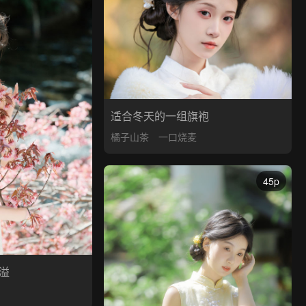
适合冬天的一组旗袍
橘子山茶
一口烧麦
45p
溢