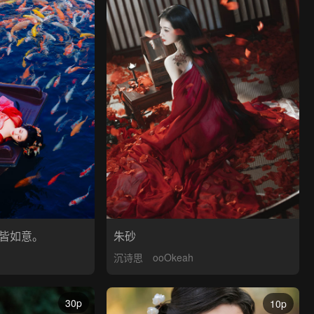
皆如意。
朱砂
沉诗思
ooOkeah
30p
10p