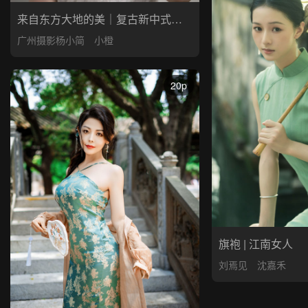
来自东方大地的美｜复古新中式旗袍
广州摄影杨小简
小橙
20p
旗袍 | 江南女人
刘焉见
沈嘉禾