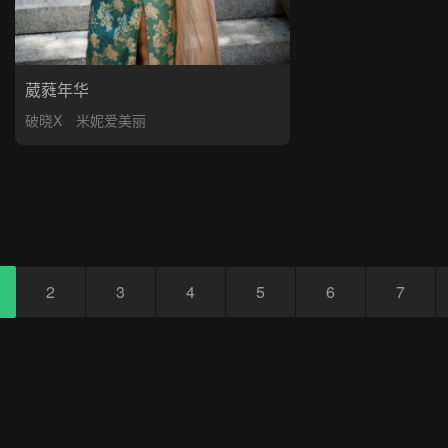
葳蕤年华
破晓X
米妮爱美丽
2
3
4
5
6
7