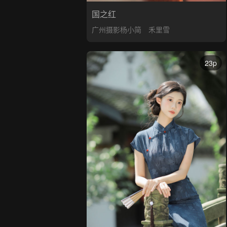
国之红
广州摄影杨小简
禾里雪
23p