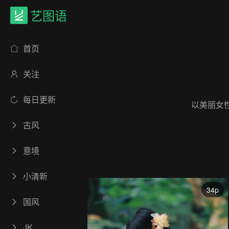
艺图语
首页
关注
每日更新
以美丽女
古风
意境
小清新
34p
国风
JK