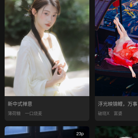
浮光映锦鲤，万事
新中式禅意
破晓X
富婆
薄荷糖
一口烧麦
23p