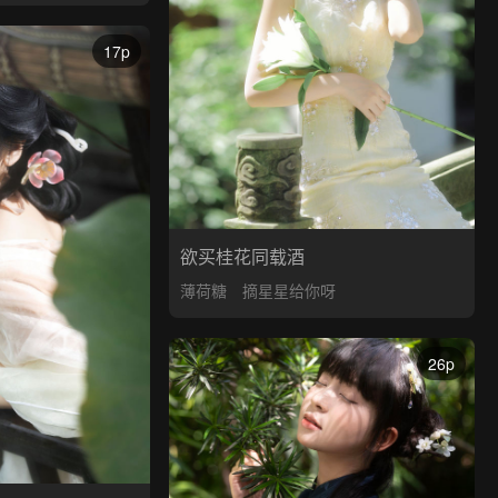
17p
欲买桂花同载酒
薄荷糖
摘星星给你呀
26p