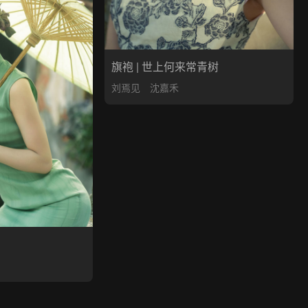
旗袍 | 世上何来常青树
刘焉见
沈嘉禾