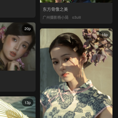
东方骨像之美
广州摄影杨小简
o3uiii
20p
16p
13p