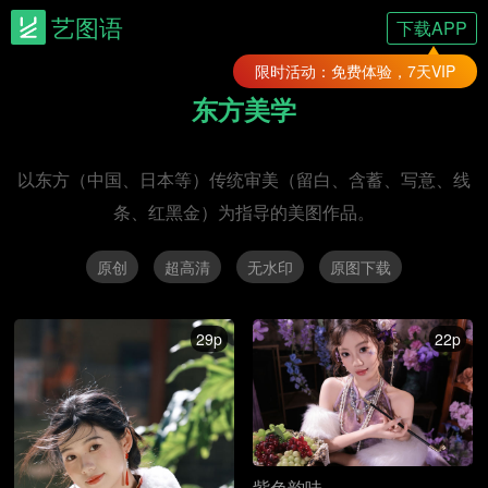
艺图语
下载APP
限时活动：免费体验，7天VIP
东方美学
以东方（中国、日本等）传统审美（留白、含蓄、写意、线
条、红黑金）为指导的美图作品。
原创
超高清
无水印
原图下载
29p
22p
紫色韵味