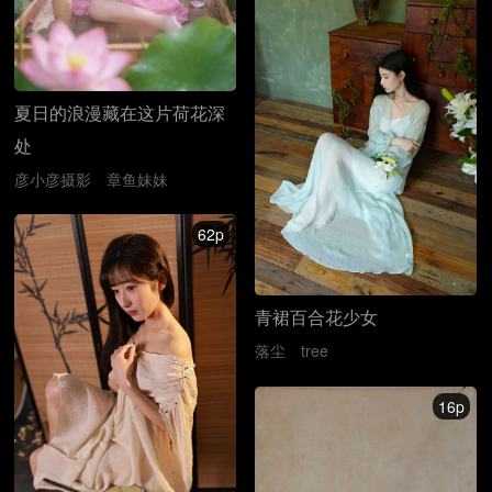
夏日的浪漫藏在这片荷花深
处
彦小彦摄影
章鱼妹妹
62p
青裙百合花少女
落尘
tree
16p