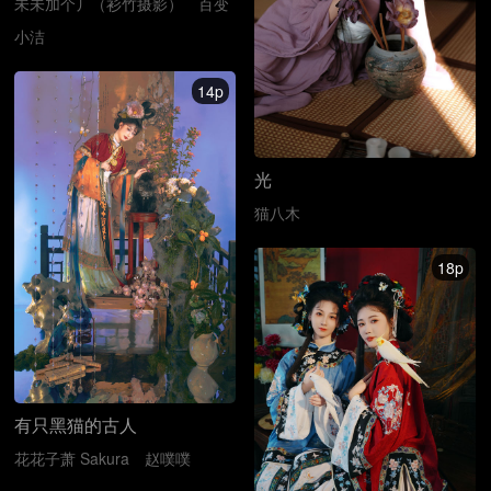
未未加个丿（衫竹摄影）
百变
小洁
14p
光
猫八木
18p
有只黑猫的古人
花花子萧 Sakura
赵噗噗