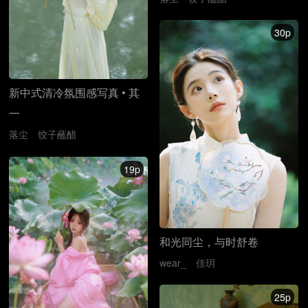
30p
新中式清冷氛围感写真 • 其
一
落尘
饺子蘸醋
19p
和光同尘，与时舒卷
wear_
佳玥
25p