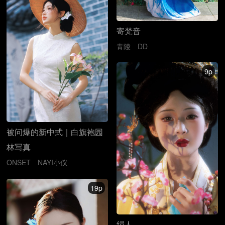
寄梵音
青陵
DD
9p
被问爆的新中式｜白旗袍园
林写真
ONSET
NAYI小仪
19p
绢人