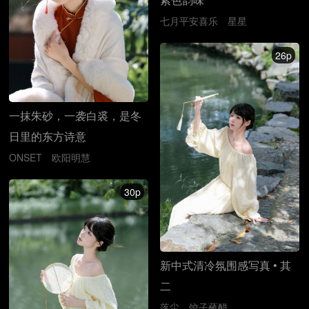
七月平安喜乐
星星
26p
一抹朱砂，一袭白裘，是冬
日里的东方诗意
ONSET
欧阳明慧
30p
新中式清冷氛围感写真 • 其
二
落尘
饺子蘸醋