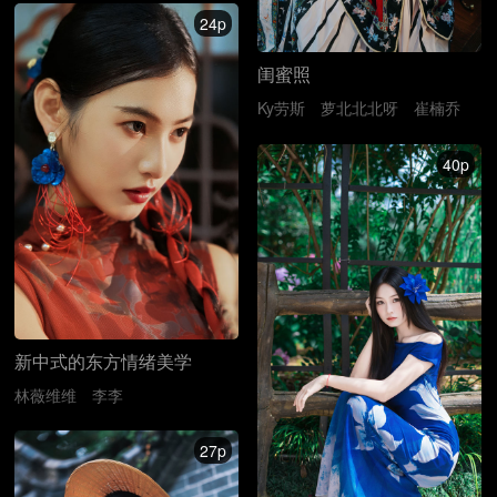
24p
闺蜜照
Ky劳斯
萝北北北呀
崔楠乔
40p
新中式的东方情绪美学
林薇维维
李李
27p