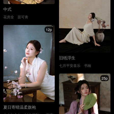
中式
花房全
苗可青
12p
旧纸浮生
七月平安喜乐
书翰
25p
夏日寄晴温柔旗袍