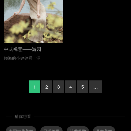
中式禅意——游园
倾海的小健健呀
涵
1
2
3
4
5
…
猜你想看