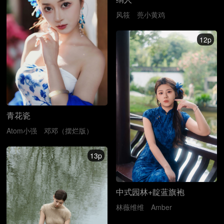
风筱
蔸小黄鸡
12p
青花瓷
Atom小强
邓邓（摆烂版）
13p
中式园林+靛蓝旗袍
林薇维维
Amber