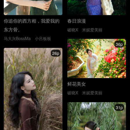
春日浪漫
你追你的西方相，我爱我的
东方骨。
破晓X
米妮爱美丽
马大兴BossMa
小吕板板
36p
26p
鲜花美女
破晓X
米妮爱美丽
31p