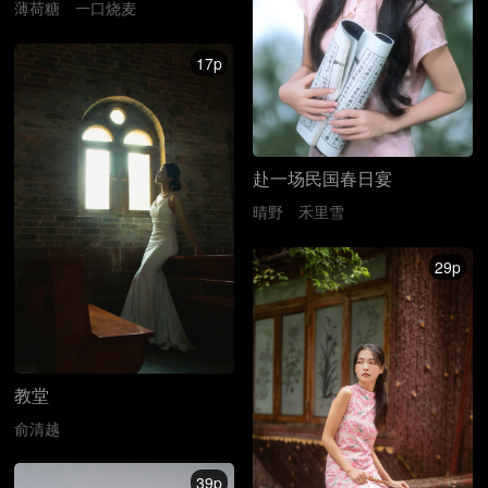
薄荷糖
一口烧麦
17p
赴一场民国春日宴
晴野
禾里雪
29p
教堂
俞清越
39p