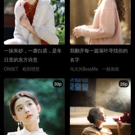
一抹朱砂，一袭白裘，是冬
我翻开每一篇落叶寻找你的
日里的东方诗意
名字
ONSET
欧阳明慧
马大兴BossMa
一枝南南
30p
26p