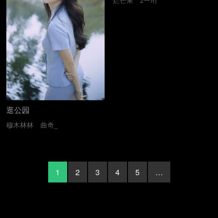
烂芒果
z一珩
逛公园
穆木林林
曲奇_
1
2
3
4
5
…