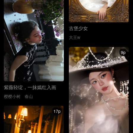
古堡少女️
大王w
9p
紫薇轻绽，一抹嫣红入画
樱樱小树
春山
17p