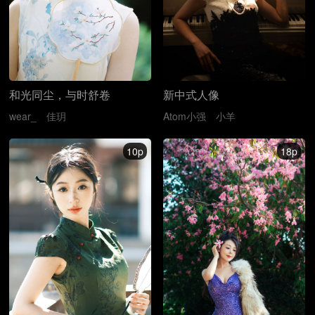
和光同尘，与时舒卷
新中式人像
wear_
佳玥
Atom小强
小羊
10p
18p