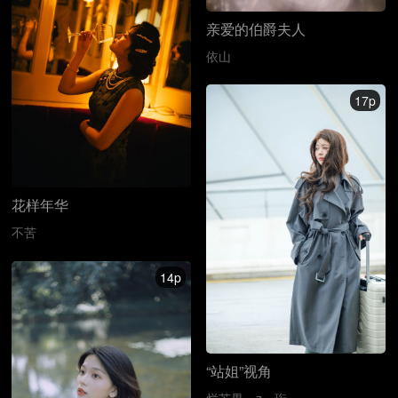
亲爱的伯爵夫人
依山
17p
花样年华
不苦
14p
“站姐”视角