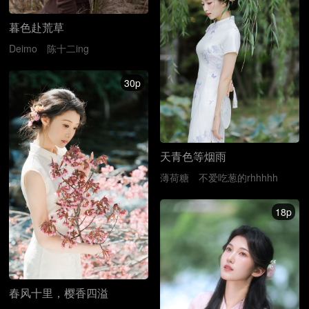
暮色赴荒草
Deimo
陈十二ing
30p
天青色等烟雨
薄荷糖
不爱吃葱的rhhhhh
18p
春风十里，樱香四溢