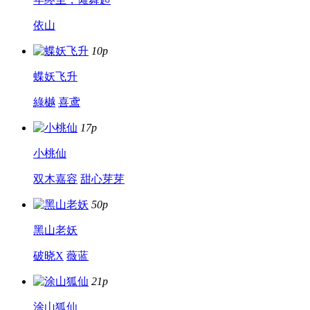
依山
10p
蝶妖飞升
綠樾
喜鸢
17p
小桃仙
双木嘉容
甜心芽芽
50p
黑山老妖
破晓X
薇蓝
21p
涂山狐仙