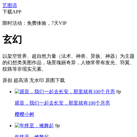
艺图语
下载APP
限时活动：免费体验，7天VIP
玄幻
以架空世界、超自然力量（法术、神兽、异族、神器）为主题
的幻想类美图作品，场景瑰丽奇异，人物常带有发光、羽翼、
纹路等非现实元素。
原创
超高清
无水印
原图下载
9p
观音，我们一起去长安，那里就有100个月亮
樱樱小树
9p
年终至，傩舞起