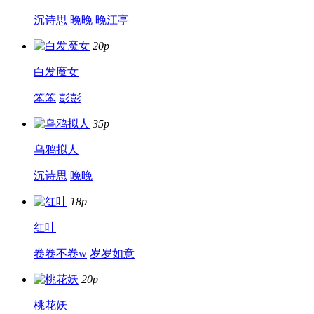
沉诗思
晚晚
晚江亭
20p
白发魔女
笨笨
彭彭
35p
乌鸦拟人
沉诗思
晚晚
18p
红叶
卷卷不卷w
岁岁如意
20p
桃花妖