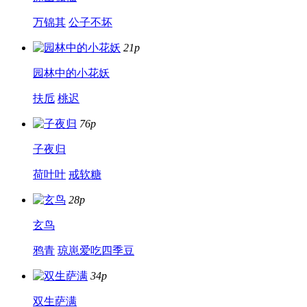
万锦其
公子不坏
21p
园林中的小花妖
扶卮
桃迟
76p
子夜归
荷叶叶
戒软糖
28p
玄鸟
鸦青
琼崽爱吃四季豆
34p
双生萨满