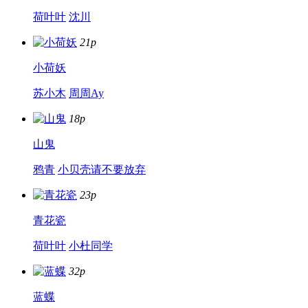
荷叶叶
沈川
21p
小荷妖
苏小木
周周Ay
18p
山鬼
鸦青
小贝壳请不要放弃
23p
青花瓷
荷叶叶
小杜同学
32p
蓝蝶