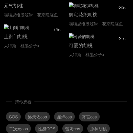
元气胡桃
26p
御宅花织胡桃
喵喵思维没逻辑
花京院腥鱼
喵喵思维没逻辑
花京院腥鱼
19p
土御门胡桃
21p
可爱的胡桃
太特斯
桃墨公子x
太特斯
桃墨公子x
猜你想看
COS
洛天依cos
貂蝉cos
宵宫cos
二次元cos
性感COS
蕾姆cos
原神胡桃