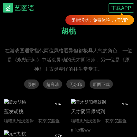
艺图语
下载APP
限时活动：免费体验，7天VIP
胡桃
在游戏圈通常指代两位风格迥异但都极具人气的角色，一位
是《永劫无间》中活泼灵动的天才阴阳师，另一位是《原
神》里古灵精怪的往生堂堂主。
原创
超高清
无水印
原图下载
29p
25p
蓝发胡桃
天才阴阳师驾到
喵喵思维没逻辑
花京院腥鱼
喵喵思维没逻辑
花京院腥鱼
miko酱ww
27p