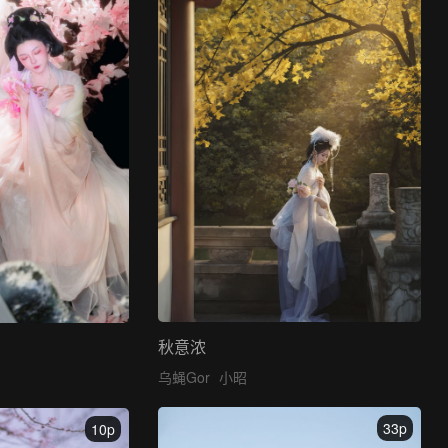
秋意浓
乌蝇Gor
小昭
33p
10p