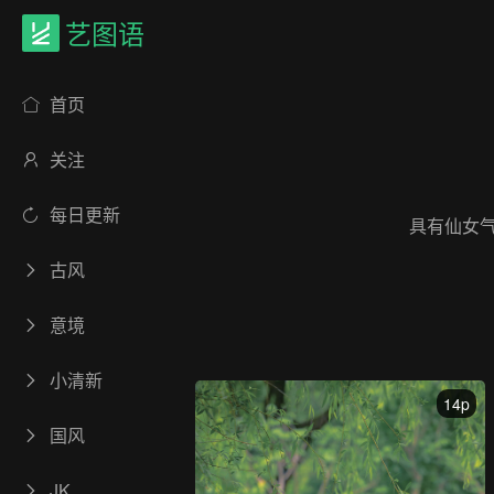
艺图语
首页
关注
每日更新
具有仙女
古风
意境
小清新
14p
国风
JK