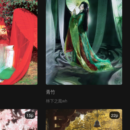
青竹
林下之風wh
15p
22p