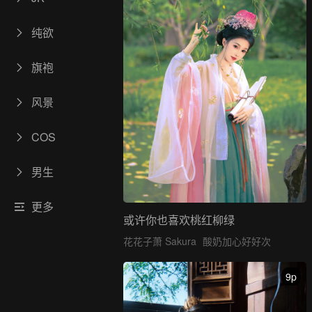
纯欲
旗袍
风景
COS
男生
更多
或许你也喜欢桃红柳绿
花花子萧 Sakura
酸奶加心好好次
9p