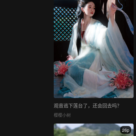
观音逃下莲台了，还会回去吗？
樱樱小树
26p