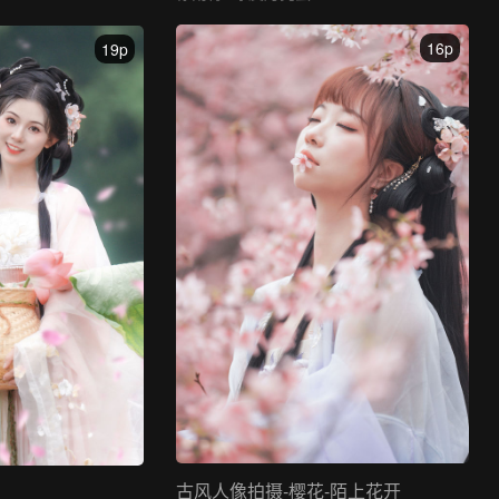
16p
19p
古风人像拍摄-樱花-陌上花开