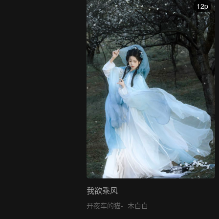
12p
我欲乘风
开夜车的猫-
木白白