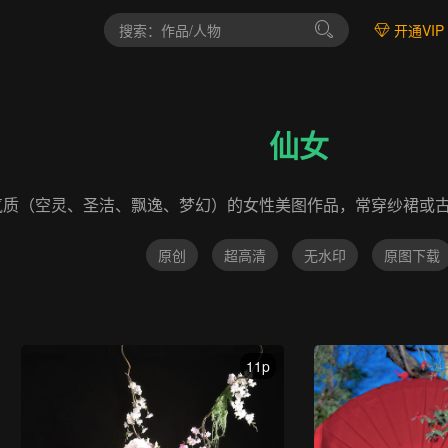
开通VIP
仙女
气质（空灵、圣洁、飘逸、梦幻）的女性美图作品，常穿纱裙或
原创
超高清
无水印
原图下载
11p