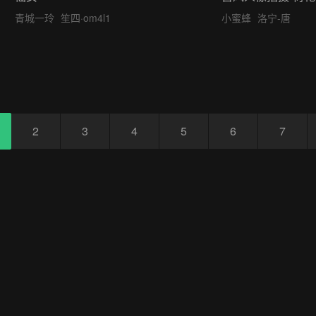
青城一玲
笙四·om4l1
小蜜蜂
洛宁-唐
2
3
4
5
6
7