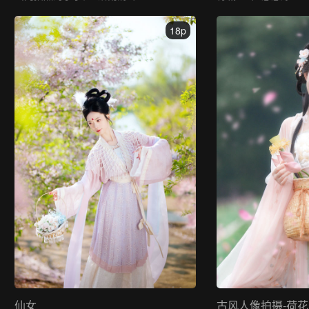
18p
仙女
古风人像拍摄-荷花