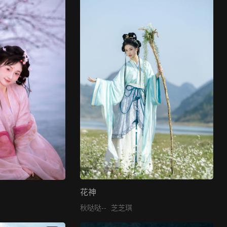
花神
秋哒哒--
芝芝琪
酱