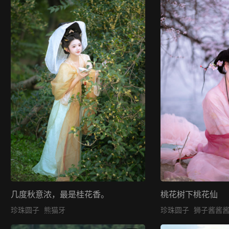
几度秋意浓，最是桂花香。
桃花树下桃花仙
珍珠圆子
熊猫牙
珍珠圆子
狮子酱酱