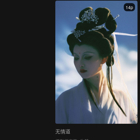
14p
无情道