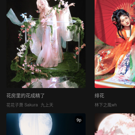
花房里的花成精了
绯花
花花子萧 Sakura
九上天
林下之風wh
9p