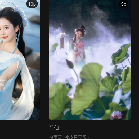
10p
9p
荷仙
徐雨青
冰皮月亮蛋~