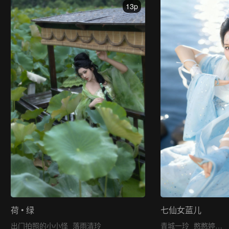
13p
荷 • 绿
七仙女蓝儿
出门拍照的小小怪
落雨清玲
青城一玲
憨憨婷…