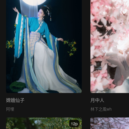
嫦娥仙子
月中人
阿埋
林下之風wh
12p