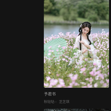
予君书
秋哒哒--
芝芝琪