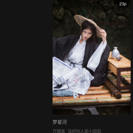
23p
梦星河
万锦其
当初叫人家小田田