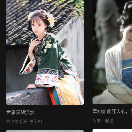
早知如此绊人心，
世事漫随流水
阿录-
瑜瑾
西瓜呆毛汪
思宁KT