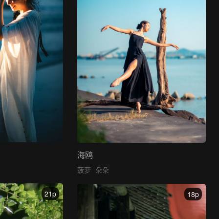
海鸥
菠萝
朵朵
21p
18p