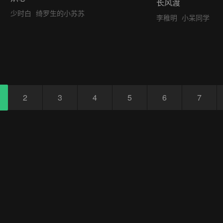
长风渡
少时白
绮罗生的小苏苏
李稚明
小呆同学
2
3
4
5
6
7