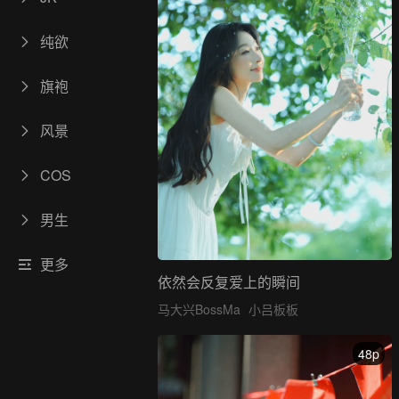
纯欲
旗袍
风景
COS
男生
更多
依然会反复爱上的瞬间
马大兴BossMa
小吕板板
48p