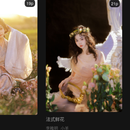
19p
21p
法式鲜花
李稚明
小羊