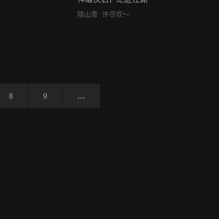
晓山青
许尽欢～
8
9
…