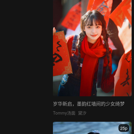
岁华新启，墨韵红墙间的少女绮梦
Tommy汤面
黛汐
25p