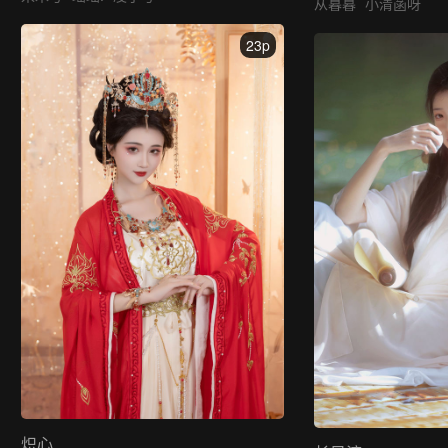
从暮暮
小清菡呀
23p
炽心