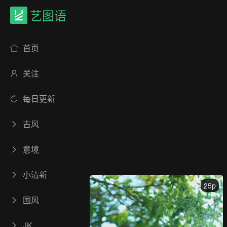
艺图语
首页
关注
每日更新
古风
意境
小清新
25p
国风
JK