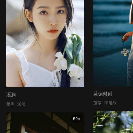
蓝调时刻
溪涧
菠萝
李晓欣
翯酱
溪溪
52p