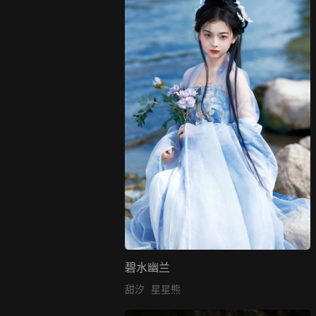
碧水幽兰
甜汐
星星熊