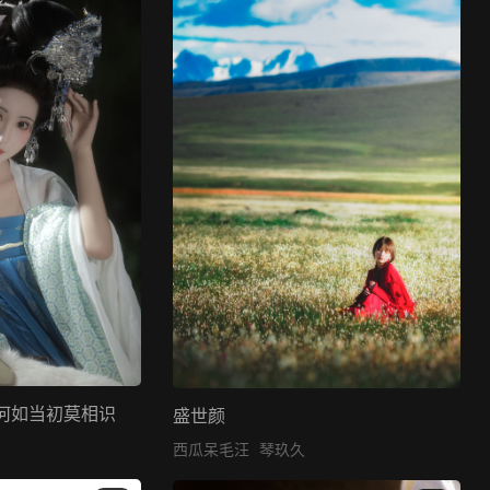
何如当初莫相识
盛世颜
西瓜呆毛汪
琴玖久