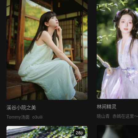
林间精灵
溪谷小院之美
晓山青
赤嫣在这里
Tommy汤面
o3uiii
28p