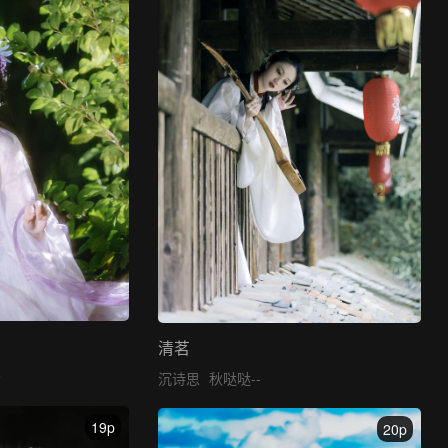
清茗
～
沉诗思
秋哒哒--
19p
20p