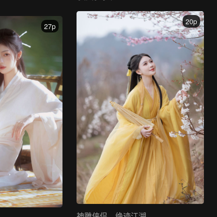
20p
27p
神雕侠侣，绝迹江湖