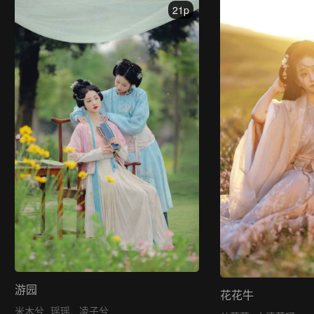
21p
游园
花花牛
米木兮
瑶瑶.
凌子兮