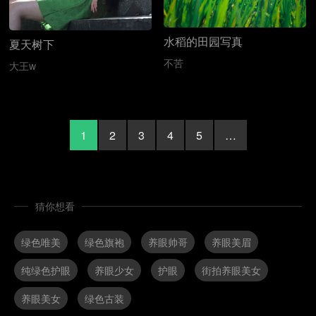
水稻的田园写真
夏天树下
不苦
大王w
1
2
3
4
5
…
猜你想看
绿色唯美
绿色旗袍
养眼帅哥
养眼美眉
纯绿色护眼
养眼少女
护眼
街拍养眼美女
养眼美女
绿色古装