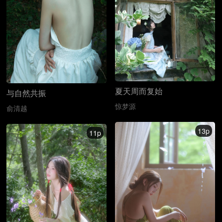
夏天周而复始
与自然共振
惊梦源
俞清越
13p
11p