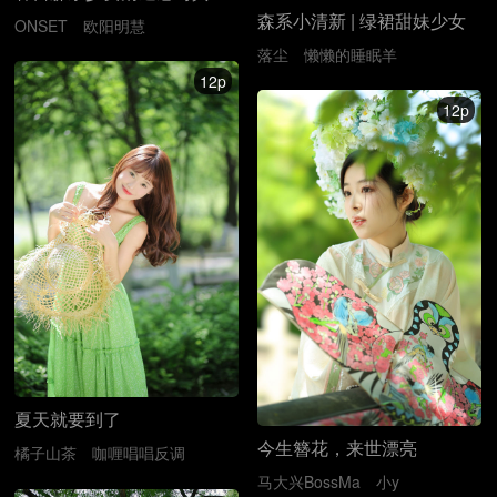
森系小清新 | 绿裙甜妹少女
ONSET
欧阳明慧
落尘
懒懒的睡眠羊
12p
12p
夏天就要到了
今生簪花，来世漂亮
橘子山茶
咖喱唱唱反调
马大兴BossMa
小y