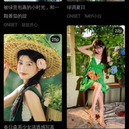
被绿意包裹的小时光，和一
绿调夏日
颗番茄的甜
ONSET
NAYI小仪
ONSET
甜甜开心
22p
25p
春日森系少女清透感写真