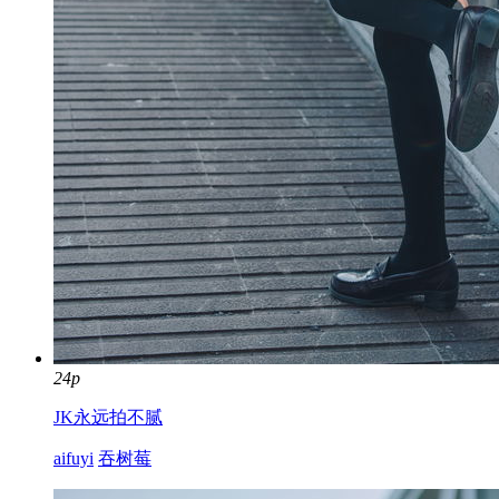
24p
JK永远拍不腻
aifuyi
吞树莓