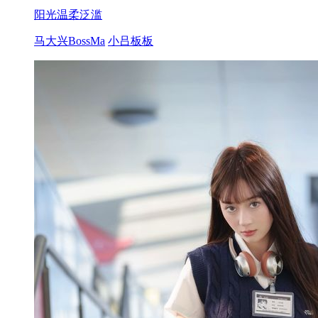
阳光温柔泛滥
马大兴BossMa
小吕板板