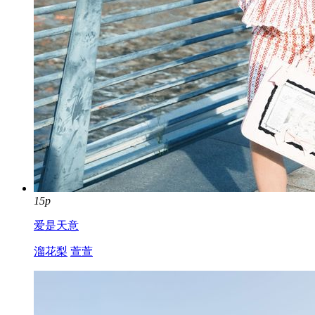
15p
爱是天意
溜花梨
萱萱