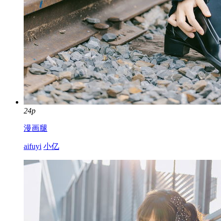
24p
漫画腿
aifuyi
小亿