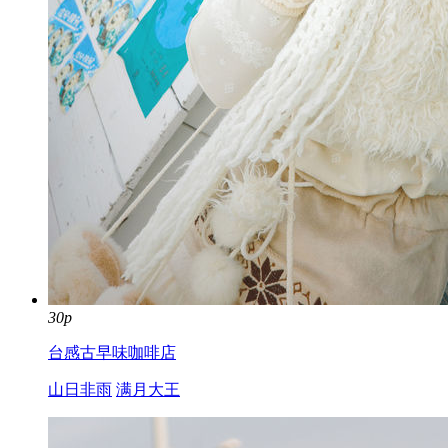
30p
台感古早味咖啡店
山日非雨
满月大王