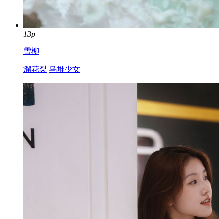
13p
雪柳
溜花梨
乌堆少女