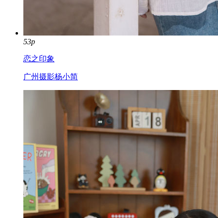
53p
恋之印象
广州摄影杨小简