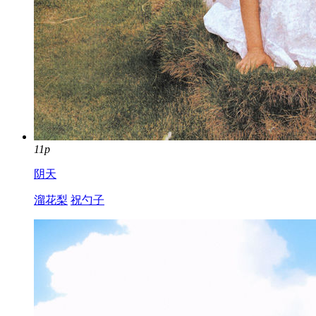
11p
阴天
溜花梨
祝勺子