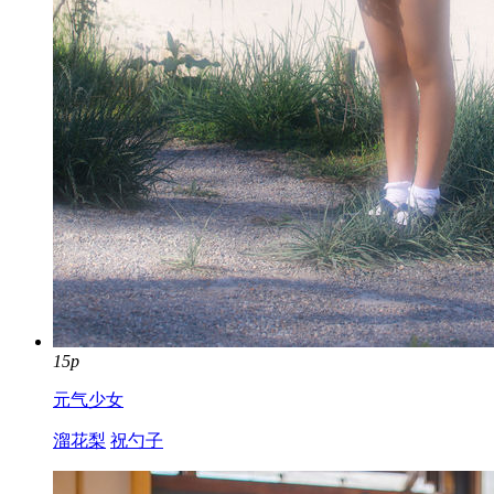
15p
元气少女
溜花梨
祝勺子