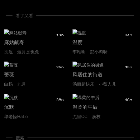
看了又看
13p
24p
麻姑献寿
温度
扶卮
煜月是兔兔
李稚明
彭小鸭呀
25p
35p
蔷薇
风居住的街道
白杨
九月
汤丽超快乐
小薇人儿
38p
46p
沉默
温柔的午后
华老怪HaLo
尤里CC
涣枝
搜索