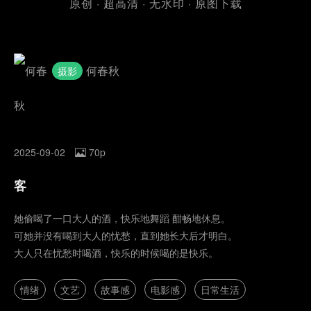
原创 · 超高清 · 无水印 · 原图下载
何春秋
摄影
2025-09-02
70p
客
她偷喝了一口大人的酒，快乐地舞蹈 酣畅地休息。
可她并没有喝到大人的忧愁，直到她长大后才明白。
大人只在忧愁时喝酒，快乐的时候喝的是快乐。
情绪
文艺
故事感
电影感
日常生活