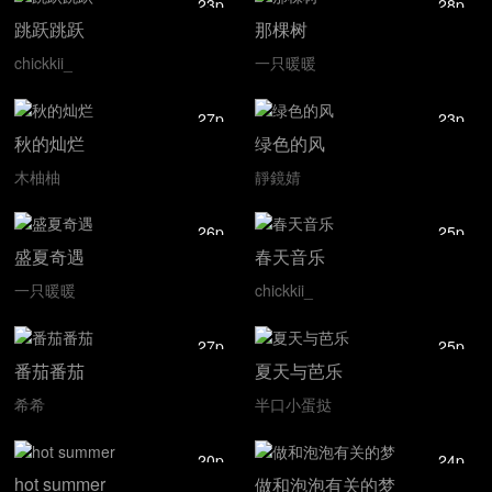
23p
28p
跳跃跳跃
那棵树
chickkii_
一只暖暖
27p
23p
秋的灿烂
绿色的风
木柚柚
靜鏡婧
26p
25p
盛夏奇遇
春天音乐
一只暖暖
chickkii_
27p
25p
番茄番茄
夏天与芭乐
希希
半口小蛋挞
20p
24p
hot summer
做和泡泡有关的梦