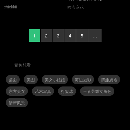
chickkii_
哈吉麻花
1
2
3
4
5
…
猜你想看
桌面
美图
美女小姐姐
海边摄影
情趣旗袍
东方美女
艺术写真
打篮球
王者荣耀女角色
清新风景