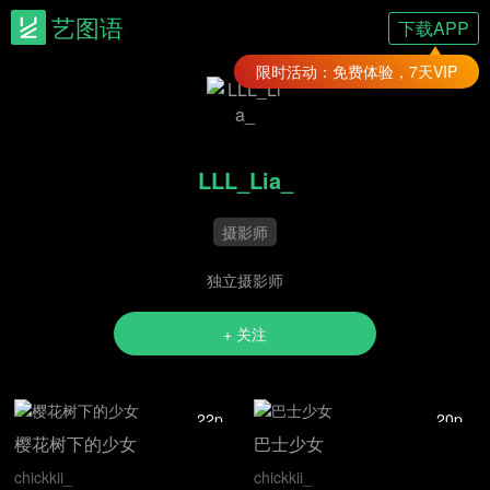
艺图语
下载APP
限时活动：免费体验，7天VIP
LLL_Lia_
摄影师
独立摄影师
+ 关注
22p
20p
樱花树下的少女
巴士少女
chickkii_
chickkii_