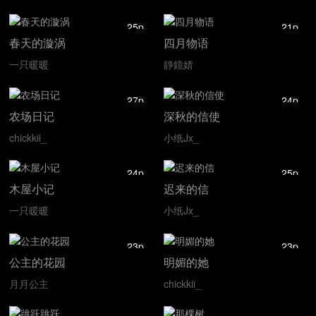
25p
21p
春天的漩涡
四月物语
一只暖暖
靜鏡婧
27p
24p
农场日记
深秋的信使
chickkii_
小纸Jx_
24p
25p
木屋小记
迟来的信
一只暖暖
小纸Jx_
23p
23p
公主的花园
明媚的她
月月公主
chickkii_