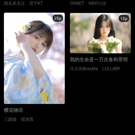
西瓜呆毛汪
思宁KT
ONSET
NAYI小仪
25p
15p
我的生命是一万次春和景明
马大兴BossMa
LULLABY
樱花物语
三园猫
屈凌西