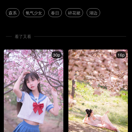
森系
氧气少女
春日
碎花裙
湖边
看了又看
30p
16p