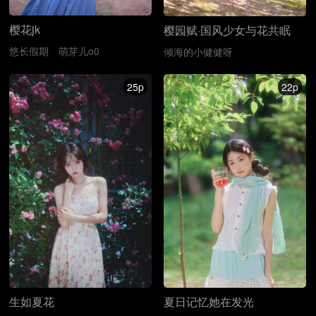
樱花jk
樱园赋·国风少女与花共眠
悠长假期
萌芽儿o0
倾海的小健健呀
25p
22p
生如夏花
夏日记忆️她在发光