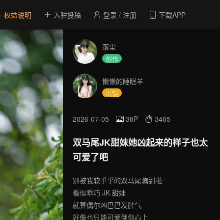
 · 权益说明
入驻投稿
登录 / 注册
下载APP
落尘
创作
懒懒的睡眠羊
出镜
2026-07-05
38P
3405
双马尾JK甜妹她凶起来的样子也太
可爱了吧
别被我软乎乎的双马尾骗到啦
看似乖巧 JK 甜妹
就算偶尔凶巴巴发脾气
好像也只能可爱到你心上