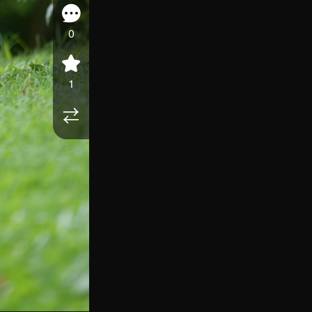
0
1
⇄