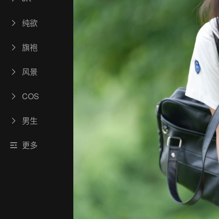
纯欲
旗袍
风景
COS
男生
更多