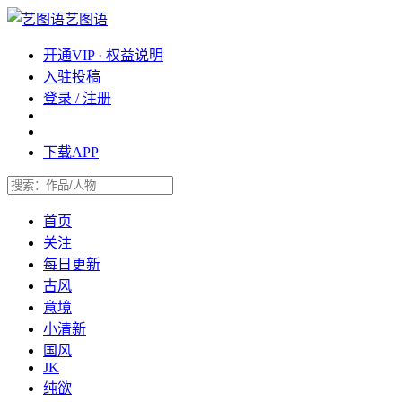
艺图语
开通VIP · 权益说明
入驻投稿
登录 / 注册
下载APP
首页
关注
每日更新
古风
意境
小清新
国风
JK
纯欲