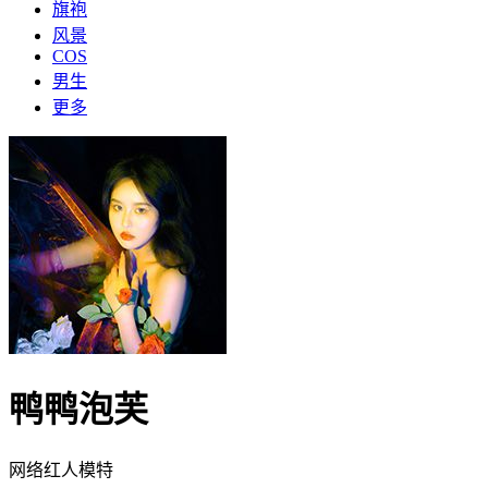
旗袍
风景
COS
男生
更多
鸭鸭泡芙
网络红人
模特