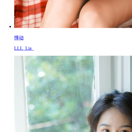
悸动
LLL_Lia_