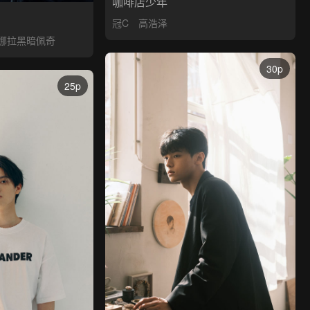
咖啡店少年
冠C
高浩泽
娜拉黑暗佩奇
30p
25p