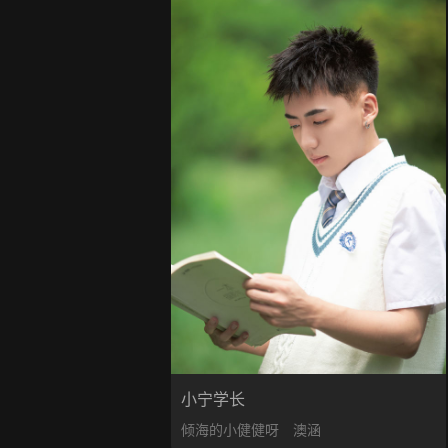
小宁学长
倾海的小健健呀
澳涵