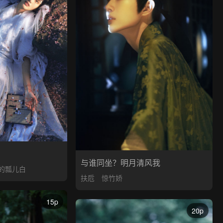
与谁同坐？明月清风我
的瓢儿白
扶卮
惊竹娇
15p
20p