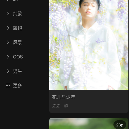
纯欲
旗袍
风景
COS
男生
更多
花儿与少年
笨笨
峥
23p