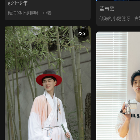
那个少年
蓝与黑
倾海的小健健呀
小姜
倾海的小健健呀
古
22p