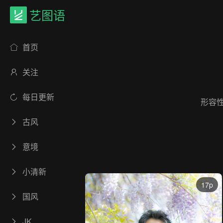
艺图语
首页
关注
每日更新
形容
古风
意境
小清新
17p
国风
JK