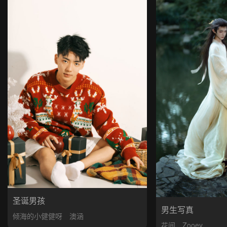
圣诞男孩
男生写真
倾海的小健健呀
澳涵
花间
Zooey