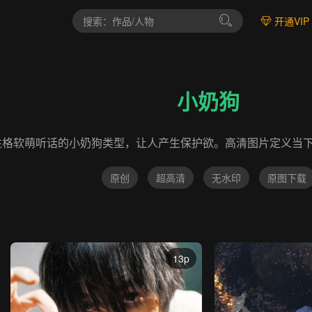
开通VIP
小奶狗
性格软萌听话的小奶狗类型，让人产生保护欲。高清图片定义当
原创
超高清
无水印
原图下载
13p