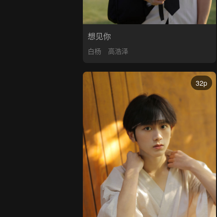
想见你
白杨
高浩泽
32p