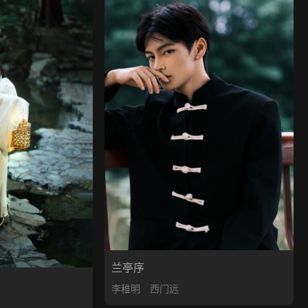
兰亭序
李稚明
西门远