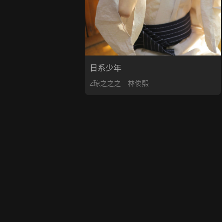
日系少年
z琼之之之
林俊熙