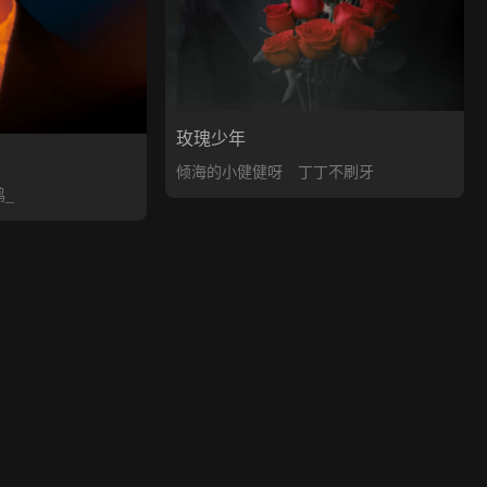
玫瑰少年
倾海的小健健呀
丁丁不刷牙
鸣_