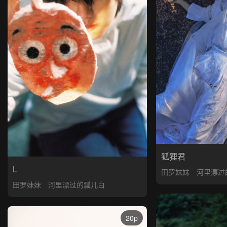
狐狸君
L
田罗妹妹
河里漂过
田罗妹妹
河里漂过的瓢儿白
20p