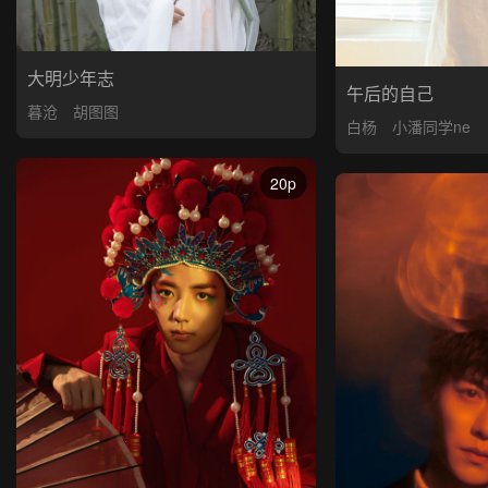
大明少年志
午后的自己
暮沧
胡图图
白杨
小潘同学ne
20p