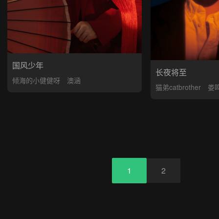
国风少年
长夜将至
倾海的小健健呀
澳涵
猫弟catbrother
娄
1
2