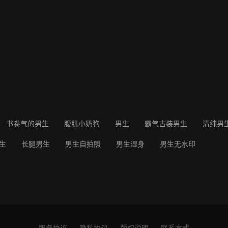
书卷气的男生
腹肌小奶狗
男生
霸气古装男生
清纯男
生
长腿男生
男生自拍照
男生湿身
男生无水印
服务协议
隐私协议
版权说明
联系方式