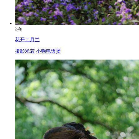
24p
花开二月兰
摄影米若
小狗电饭煲