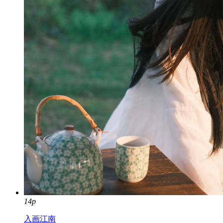
14p
入画江南